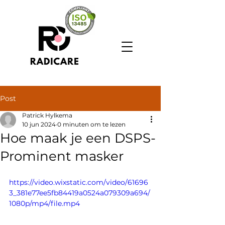
Post
Patrick Hylkema
10 jun 2024
0 minuten om te lezen
Hoe maak je een DSPS-
Prominent masker
https://video.wixstatic.com/video/61696
3_381e77ee5fb84419a0524a079309a694/
1080p/mp4/file.mp4